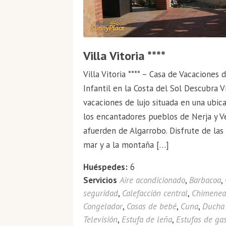
Villa Vitoria ****
Villa Vitoria **** – Casa de Vacaciones
Infantil en la Costa del Sol Descubra Vi
vacaciones de lujo situada en una ubica
los encantadores pueblos de Nerja y V
afuerden de Algarrobo. Disfrute de las
mar y a la montaña […]
Huéspedes:
6
Servicios
Aire acondicionado
,
Barbacoa
,
seguridad
,
Calefacción central
,
Chimene
Congelador
,
Cosas de bebé
,
Cuna
,
Ducha 
Televisión
,
Estufa de leña
,
Estufas de ga