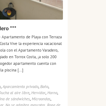
ero ***
– Apartamento de Playa con Terraza
 Costa Vive la experiencia vacacional
añola con el Apartamento Varadero,
giado en Torrox Costa, ¡a solo 200
acogedor apartamento cuenta con
la piscina […]
o
,
Aparcamiento privado
,
Baño
,
Ducha al aire libre
,
Hervidor
,
Horno
,
na de sándwiches
,
Microondas
,
ar
,
No se admiten mascotas
,
Ropa de