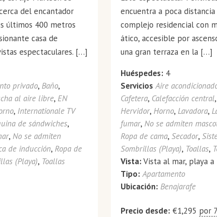
 cerca del encantador
encuentra a poca distancia 
os últimos 400 metros
complejo residencial con m
esionante casa de
ático, accesible por ascens
istas espectaculares. […]
una gran terraza en la […]
Huéspedes:
4
nto privado
,
Baño
,
Servicios
Aire acondicionad
cha al aire libre
,
EN
Cafetera
,
Calefacción central
orno
,
Internationale TV
Hervidor
,
Horno
,
Lavadora
,
L
uina de sándwiches
,
fumar
,
No se admiten masco
mar
,
No se admiten
Ropa de cama
,
Secador
,
Sist
ca de inducción
,
Ropa de
Sombrillas (Playa)
,
Toallas
,
T
llas (Playa)
,
Toallas
Vista:
Vista al mar, playa a
Tipo:
Apartamento
Ubicación:
Benajarafe
Precio desde:
€
1,295
por 