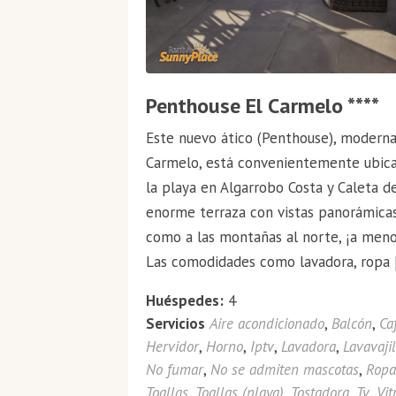
Penthouse El Carmelo ****
Este nuevo ático (Penthouse), modern
Carmelo, está convenientemente ubica
la playa en Algarrobo Costa y Caleta d
enorme terraza con vistas panorámicas
como a las montañas al norte, ¡a men
Las comodidades como lavadora, ropa 
Huéspedes:
4
Servicios
Aire acondicionado
,
Balcón
,
Ca
Hervidor
,
Horno
,
Iptv
,
Lavadora
,
Lavavaji
No fumar
,
No se admiten mascotas
,
Ropa
Toallas
,
Toallas (playa)
,
Tostadora
,
Tv
,
Vit