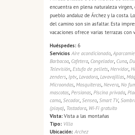
encuentra en plena naturaleza virgen,
pueblo andaluz de Árchez y la costa. L
del camino son sin asfaltar. Esta impr
vacaciones ofrece varias terrazas con v
Huéspedes:
6
Servicios
Aire acondicionado
,
Aparcamie
Barbacoa
,
Cafetera
,
Congelador
,
Cuna
,
Du
Televisión
,
Estufa de pellets
,
Hervidor
,
H
zenders
,
Iptv
,
Lavadora
,
Lavavajillas
,
Máq
Microondas
,
Mosquiteras
,
Nevera
,
No fu
mascotas
,
Persianas
,
Piscina privada
,
Pla
cama
,
Secador
,
Senseo
,
Smart TV
,
Sombri
(playa)
,
Tostadora
,
Wi-Fi gratuito
Vista:
Vista a las montañas
Tipo:
Villa
Ubicación:
Archez