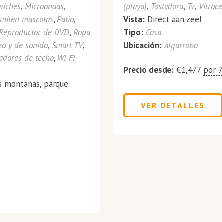
wiches
,
Microondas
,
(playa)
,
Tostadora
,
Tv
,
Vitroc
dmiten mascotas
,
Patio
,
Vista:
Direct aan zee!
Reproductor de DVD
,
Ropa
Tipo:
Casa
eo y de sonido
,
Smart TV
,
Ubicación:
Algarrobo
ladores de techo
,
Wi-Fi
Precio desde:
€
1,477
por 
as montañas, parque
VER DETALLES