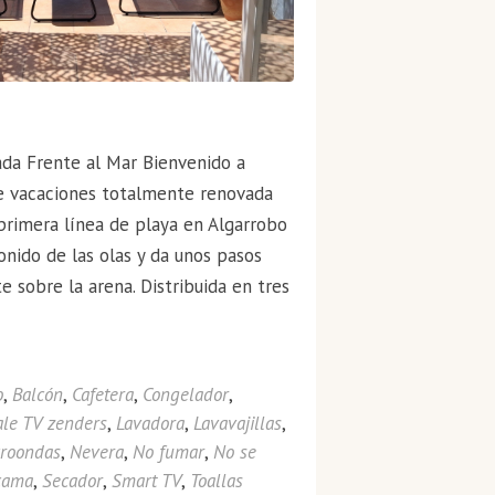
ada Frente al Mar Bienvenido a
de vacaciones totalmente renovada
 primera línea de playa en Algarrobo
onido de las olas y da unos pasos
 sobre la arena. Distribuida en tres
o
,
Balcón
,
Cafetera
,
Congelador
,
ale TV zenders
,
Lavadora
,
Lavavajillas
,
roondas
,
Nevera
,
No fumar
,
No se
cama
,
Secador
,
Smart TV
,
Toallas