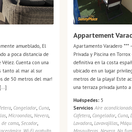
Appartement Varad
amente amueblado, El
Apartamento Varadero *** 
do a poca distancia de
Privada y Piscina en Torrox
e Vélez. Cuenta con una
definitiva en la costa esp
 tanto al mar al sur
ubicado en un lugar privile
os de 50 metros del mar!
metros de la playa! Este 
[…]
una terraza privada junto a 
Huéspedes:
5
fetera
,
Congelador
,
Cuna
,
Servicios
Aire acondicionad
llas
,
Microondas
,
Nevera
,
Cafetera
,
Congelador
,
Cuna
,
 de cama
,
Secador
,
Lavadora
,
Lavavajillas
,
Máqui
rocerámica
,
Wi-Fi gratuito
Mosquiteras
,
Nevera
,
No fum