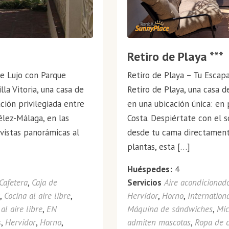
Retiro de Playa ***
 de Lujo con Parque
Retiro de Playa – Tu Escap
lla Vitoria, una casa de
Retiro de Playa, una casa 
ción privilegiada entre
en una ubicación única: en
élez-Málaga, en las
Costa. Despiértate con el s
 vistas panorámicas al
desde tu cama directamente
plantas, esta […]
Huéspedes:
4
Cafetera
,
Caja de
Servicios
Aire acondicionad
a
,
Cocina al aire libre
,
Hervidor
,
Horno
,
Internation
al aire libre
,
EN
Máquina de sándwiches
,
Mic
s
,
Hervidor
,
Horno
,
admiten mascotas
,
Ropa de 