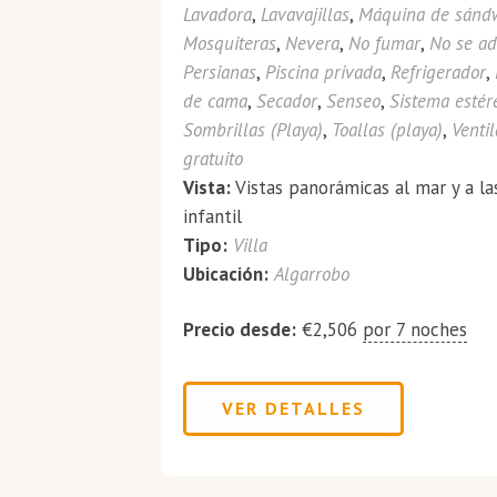
Lavadora
,
Lavavajillas
,
Máquina de sánd
Mosquiteras
,
Nevera
,
No fumar
,
No se a
Persianas
,
Piscina privada
,
Refrigerador
,
de cama
,
Secador
,
Senseo
,
Sistema estér
Sombrillas (Playa)
,
Toallas (playa)
,
Venti
gratuito
Vista:
Vistas panorámicas al mar y a l
infantil
Tipo:
Villa
Ubicación:
Algarrobo
Precio desde:
€
2,506
por 7 noches
VER DETALLES