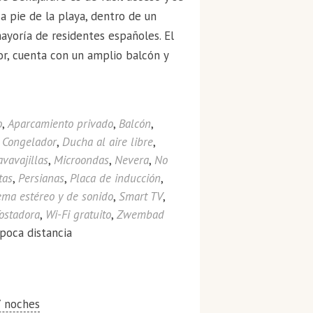
a pie de la playa, dentro de un
ayoría de residentes españoles. El
or, cuenta con un amplio balcón y
o
,
Aparcamiento privado
,
Balcón
,
,
Congelador
,
Ducha al aire libre
,
avavajillas
,
Microondas
,
Nevera
,
No
tas
,
Persianas
,
Placa de inducción
,
ema estéreo y de sonido
,
Smart TV
,
ostadora
,
Wi-Fi gratuito
,
Zwembad
 poca distancia
7 noches