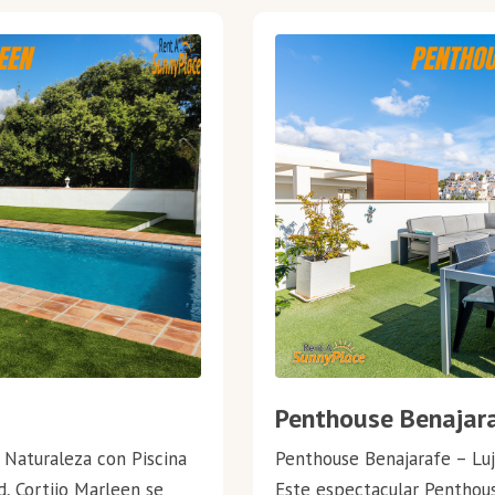
Penthouse Benajara
a Naturaleza con Piscina
Penthouse Benajarafe – Luj
d, Cortijo Marleen se
Este espectacular Penthous