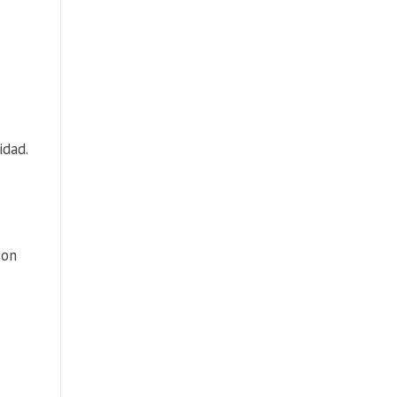
idad.
con