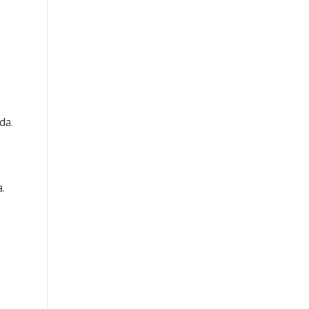
da.
a.