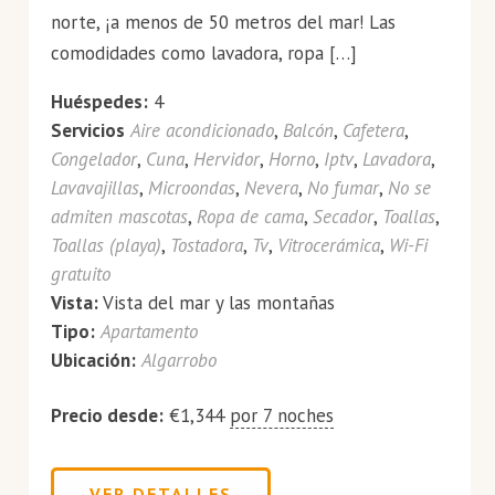
norte, ¡a menos de 50 metros del mar! Las
comodidades como lavadora, ropa […]
Huéspedes:
4
Servicios
Aire acondicionado
,
Balcón
,
Cafetera
,
Congelador
,
Cuna
,
Hervidor
,
Horno
,
Iptv
,
Lavadora
,
Lavavajillas
,
Microondas
,
Nevera
,
No fumar
,
No se
admiten mascotas
,
Ropa de cama
,
Secador
,
Toallas
,
Toallas (playa)
,
Tostadora
,
Tv
,
Vitrocerámica
,
Wi-Fi
gratuito
Vista:
Vista del mar y las montañas
Tipo:
Apartamento
Ubicación:
Algarrobo
Precio desde:
€
1,344
por 7 noches
VER DETALLES