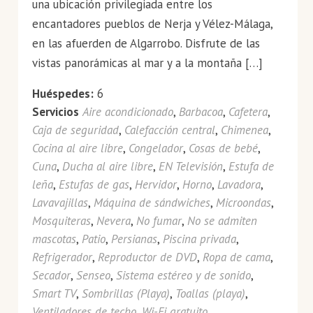
una ubicación privilegiada entre los
encantadores pueblos de Nerja y Vélez-Málaga,
en las afuerden de Algarrobo. Disfrute de las
vistas panorámicas al mar y a la montaña […]
Huéspedes:
6
Servicios
Aire acondicionado
,
Barbacoa
,
Cafetera
,
Caja de seguridad
,
Calefacción central
,
Chimenea
,
Cocina al aire libre
,
Congelador
,
Cosas de bebé
,
Cuna
,
Ducha al aire libre
,
EN Televisión
,
Estufa de
leña
,
Estufas de gas
,
Hervidor
,
Horno
,
Lavadora
,
Lavavajillas
,
Máquina de sándwiches
,
Microondas
,
Mosquiteras
,
Nevera
,
No fumar
,
No se admiten
mascotas
,
Patio
,
Persianas
,
Piscina privada
,
Refrigerador
,
Reproductor de DVD
,
Ropa de cama
,
Secador
,
Senseo
,
Sistema estéreo y de sonido
,
Smart TV
,
Sombrillas (Playa)
,
Toallas (playa)
,
Ventiladores de techo
,
Wi-Fi gratuito