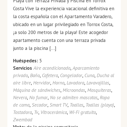
Playa con Terraza Privada y Piscina en Torrox
Costa Vive la experiencia vacacional definitiva en
la costa española con el Apartamento Varadero,
ubicado en un lugar privilegiado en Torrox Costa,
¡a solo 200 metros de la playa! Este acogedor
apartamento cuenta con una terraza privada
junto a la piscina […]
Huéspedes:
5
Servicios
Aire acondicionado
,
Aparcamiento
privado
,
Baño
,
Cafetera
,
Congelador
,
Cuna
,
Ducha al
aire libre
,
Hervidor
,
Horno
,
Lavadora
,
Lavavajillas
,
Máquina de sándwiches
,
Microondas
,
Mosquiteras
,
Nevera
,
No fumar
,
No se admiten mascotas
,
Ropa
de cama
,
Secador
,
Smart TV
,
Toallas
,
Toallas (playa)
,
Tostadora
,
Tv
,
Vitrocerámica
,
Wi-Fi gratuito
,
Zwembad