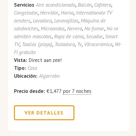
Servicios
Aire acondicionado
,
Balcón
,
Cafetera
,
Congelador
,
Hervidor
,
Horno
,
Internationale TV
zenders
,
Lavadora
,
Lavavajillas
,
Máquina de
sándwiches
,
Microondas
,
Nevera
,
No fumar
,
No se
admiten mascotas
,
Ropa de cama
,
Secador
,
Smart
TV
,
Toallas (playa)
,
Tostadora
,
Tv
,
Vitrocerámica
,
Wi-
Fi gratuito
Vista:
Direct aan zee!
Tipo:
Casa
Ubicación:
Algarrobo
Precio desde:
€
1,477
por 7 noches
VER DETALLES