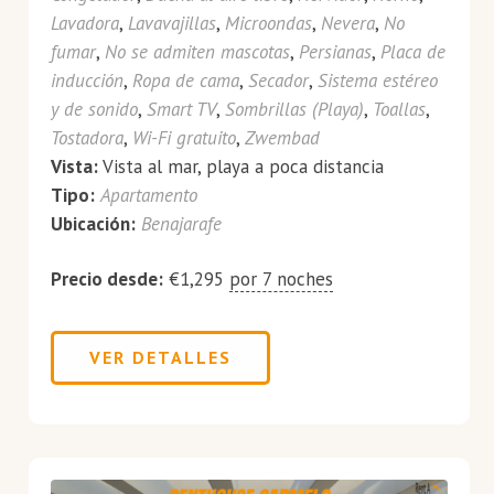
Lavadora
,
Lavavajillas
,
Microondas
,
Nevera
,
No
fumar
,
No se admiten mascotas
,
Persianas
,
Placa de
inducción
,
Ropa de cama
,
Secador
,
Sistema estéreo
y de sonido
,
Smart TV
,
Sombrillas (Playa)
,
Toallas
,
Tostadora
,
Wi-Fi gratuito
,
Zwembad
Vista:
Vista al mar, playa a poca distancia
Tipo:
Apartamento
Ubicación:
Benajarafe
Precio desde:
€
1,295
por 7 noches
VER DETALLES