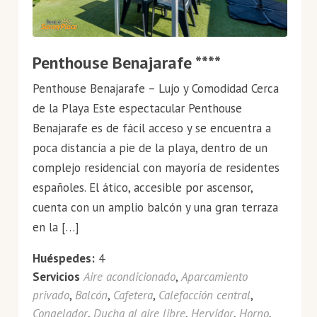
Penthouse Benajarafe ****
Penthouse Benajarafe – Lujo y Comodidad Cerca
de la Playa Este espectacular Penthouse
Benajarafe es de fácil acceso y se encuentra a
poca distancia a pie de la playa, dentro de un
complejo residencial con mayoría de residentes
españoles. El ático, accesible por ascensor,
cuenta con un amplio balcón y una gran terraza
en la […]
Huéspedes:
4
Servicios
Aire acondicionado
,
Aparcamiento
privado
,
Balcón
,
Cafetera
,
Calefacción central
,
Congelador
,
Ducha al aire libre
,
Hervidor
,
Horno
,