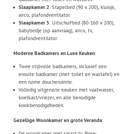
Slaapkamer 2
: Stapelbed (90 x 200), kluisje,
airco, plafondventilator.
Slaapkamer 3
: Uitschuifbed (80-160 x 200),
babybedje (op aanvraag), airco, tv,
plafondventilator.
Moderne Badkamers en Luxe Keuken
:
Twee stijlvolle badkamers, inclusief een
ensuite badkamer (met toilet en wastafel) en
een ruime doucheruimte.
Volledig uitgeruste keuken met vaatwasser,
koelkast/vriezer, en alle benodigde
kookbenodigdheden.
Gezellige Woonkamer en grote Veranda
:
De woonkamer met smart-tv, Bose-