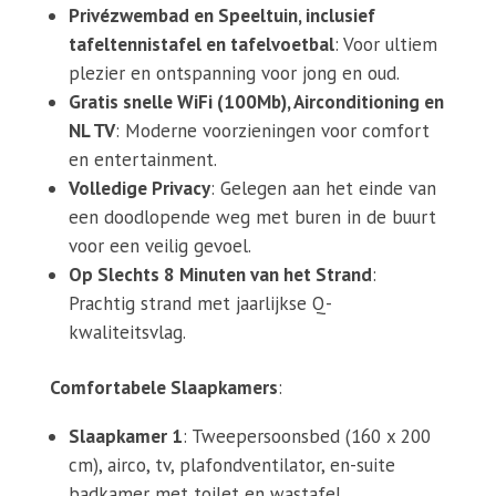
Privézwembad en Speeltuin, inclusief
tafeltennistafel en tafelvoetbal
: Voor ultiem
plezier en ontspanning voor jong en oud.
Gratis snelle WiFi (100Mb), Airconditioning en
NL TV
: Moderne voorzieningen voor comfort
en entertainment.
Volledige Privacy
: Gelegen aan het einde van
een doodlopende weg met buren in de buurt
voor een veilig gevoel.
Op Slechts 8 Minuten van het Strand
:
Prachtig strand met jaarlijkse Q-
kwaliteitsvlag.
Comfortabele Slaapkamers
:
Slaapkamer 1
: Tweepersoonsbed (160 x 200
cm), airco, tv, plafondventilator, en-suite
badkamer met toilet en wastafel.