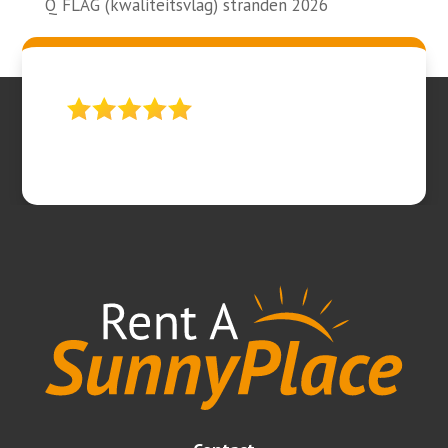
Q FLAG (kwaliteitsvlag) stranden 2026