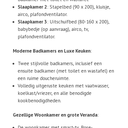
Slaapkamer 2
: Stapelbed (90 x 200), kluisje,
airco, plafondventilator.
Slaapkamer 3
: Uitschuifbed (80-160 x 200),
babybedje (op aanvraag), airco, tv,
plafondventilator.
Moderne Badkamers en Luxe Keuken
:
Twee stijlvolle badkamers, inclusief een
ensuite badkamer (met toilet en wastafel) en
een ruime doucheruimte.
Volledig uitgeruste keuken met vaatwasser,
koelkast/vriezer, en alle benodigde
kookbenodigdheden.
Gezellige Woonkamer en grote Veranda
:
De woonkamer met smart-tv, Bose-