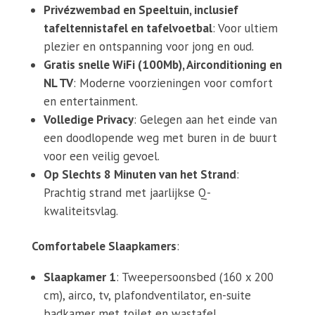
Privézwembad en Speeltuin, inclusief
tafeltennistafel en tafelvoetbal
: Voor ultiem
plezier en ontspanning voor jong en oud.
Gratis snelle WiFi (100Mb), Airconditioning en
NL TV
: Moderne voorzieningen voor comfort
en entertainment.
Volledige Privacy
: Gelegen aan het einde van
een doodlopende weg met buren in de buurt
voor een veilig gevoel.
Op Slechts 8 Minuten van het Strand
:
Prachtig strand met jaarlijkse Q-
kwaliteitsvlag.
Comfortabele Slaapkamers
:
Slaapkamer 1
: Tweepersoonsbed (160 x 200
cm), airco, tv, plafondventilator, en-suite
badkamer met toilet en wastafel.