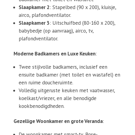
Slaapkamer 2
: Stapelbed (90 x 200), kluisje,
airco, plafondventilator.
Slaapkamer 3
: Uitschuifbed (80-160 x 200),
babybedje (op aanvraag), airco, tv,
plafondventilator.
Moderne Badkamers en Luxe Keuken
:
Twee stijlvolle badkamers, inclusief een
ensuite badkamer (met toilet en wastafel) en
een ruime doucheruimte.
Volledig uitgeruste keuken met vaatwasser,
koelkast/vriezer, en alle benodigde
kookbenodigdheden.
Gezellige Woonkamer en grote Veranda
:
De woonkamer met smart-tv, Bose-