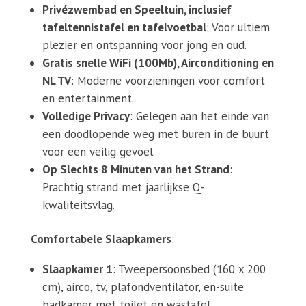
Privézwembad en Speeltuin, inclusief
tafeltennistafel en tafelvoetbal
: Voor ultiem
plezier en ontspanning voor jong en oud.
Gratis snelle WiFi (100Mb), Airconditioning en
NL TV
: Moderne voorzieningen voor comfort
en entertainment.
Volledige Privacy
: Gelegen aan het einde van
een doodlopende weg met buren in de buurt
voor een veilig gevoel.
Op Slechts 8 Minuten van het Strand
:
Prachtig strand met jaarlijkse Q-
kwaliteitsvlag.
Comfortabele Slaapkamers
:
Slaapkamer 1
: Tweepersoonsbed (160 x 200
cm), airco, tv, plafondventilator, en-suite
badkamer met toilet en wastafel.